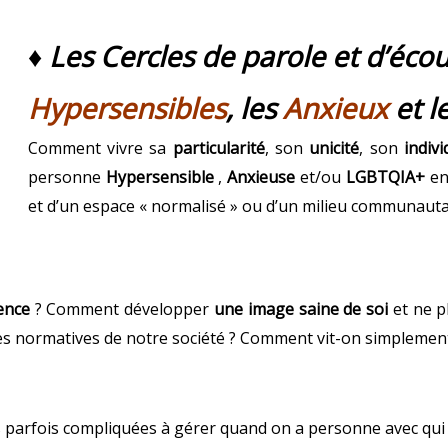
♦ Les Cercles de parole et d’écou
Hypersensibles
, les
Anxieux
et l
Comment vivre sa
particularité
, son
unicité
, son
indivi
personne
Hypersensible
,
Anxieuse
et/ou
LGBTQIA+
en 
et d’un espace « normalisé » ou d’un milieu communauta
ence
? Comment développer
une image saine de soi
et ne p
nces normatives de notre société ? Comment vit-on simpleme
s parfois compliquées à gérer quand on a personne avec qui 