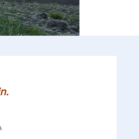
n.
é.