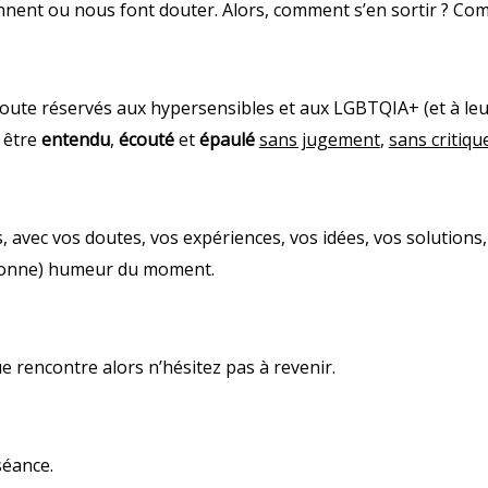
nnent ou nous font douter. Alors, comment s’en sortir ? Com
oute réservés aux hypersensibles et aux LGBTQIA+ (et à leur
 être
entendu
,
écouté
et
épaulé
sans jugement
,
sans critiqu
vec vos doutes, vos expériences, vos idées, vos solutions, 
bonne) humeur du moment.
e rencontre alors n’hésitez pas à revenir.
éance.