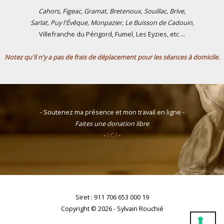
Cahors, Figeac, Gramat, Bretenoux, Souillac, Brive,
Sarlat, Puy l'Évêque, Monpazier, Le Buisson de Cadouin
,
Villefranche du Périgord, Fumel, Les Eyzies, etc ...
Notez qu'il n'y a pas de frais de déplacement pour les séances à domicile.
- Soutenez ma présence et mon travail en ligne -
Faites une donation libre
-
I C I
-
Siret : 911 706 653 000 19
Copyright © 2026 - Sylvain Rouchié