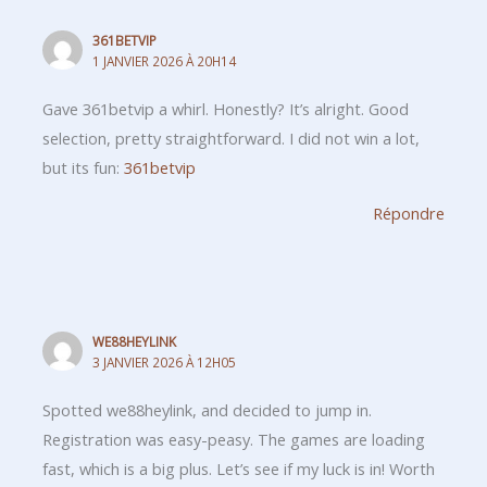
361BETVIP
1 JANVIER 2026 À 20H14
Gave 361betvip a whirl. Honestly? It’s alright. Good
selection, pretty straightforward. I did not win a lot,
but its fun:
361betvip
Répondre
WE88HEYLINK
3 JANVIER 2026 À 12H05
Spotted we88heylink, and decided to jump in.
Registration was easy-peasy. The games are loading
fast, which is a big plus. Let’s see if my luck is in! Worth