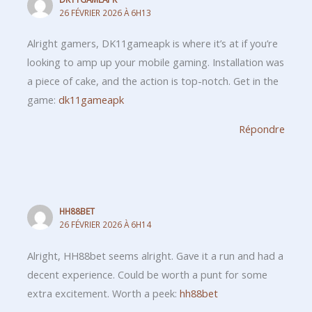
26 FÉVRIER 2026 À 6H13
Alright gamers, DK11gameapk is where it’s at if you’re
looking to amp up your mobile gaming. Installation was
a piece of cake, and the action is top-notch. Get in the
game:
dk11gameapk
Répondre
HH88BET
26 FÉVRIER 2026 À 6H14
Alright, HH88bet seems alright. Gave it a run and had a
decent experience. Could be worth a punt for some
extra excitement. Worth a peek:
hh88bet